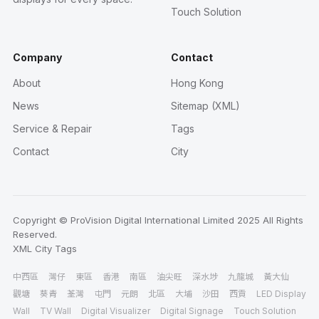
Touch Solution
Company
Contact
About
Hong Kong
News
Sitemap (XML)
Service & Repair
Tags
Contact
City
Copyright © ProVision Digital International Limited 2025 All Rights
Reserved.
XML
City
Tags
中西區
灣仔
東區
香港
南區
油尖旺
深水埗
九龍城
黃大仙
觀塘
葵青
荃灣
屯門
元朗
北區
大埔
沙田
西貢
LED Display
Wall
TV Wall
Digital Visualizer
Digital Signage
Touch Solution