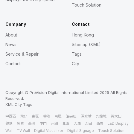
Touch Solution
Company
Contact
About
Hong Kong
News
Sitemap (XML)
Service & Repair
Tags
Contact
City
Copyright © ProVision Digital International Limited 2025 All Rights
Reserved.
XML
City
Tags
中西區
灣仔
東區
香港
南區
油尖旺
深水埗
九龍城
黃大仙
觀塘
葵青
荃灣
屯門
元朗
北區
大埔
沙田
西貢
LED Display
Wall
TV Wall
Digital Visualizer
Digital Signage
Touch Solution