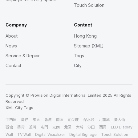
Touch Solution
Company
Contact
About
Hong Kong
News
Sitemap (XML)
Service & Repair
Tags
Contact
City
Copyright © ProVision Digital International Limited 2025 All Rights
Reserved.
XML
City
Tags
中西區
灣仔
東區
香港
南區
油尖旺
深水埗
九龍城
黃大仙
觀塘
葵青
荃灣
屯門
元朗
北區
大埔
沙田
西貢
LED Display
Wall
TV Wall
Digital Visualizer
Digital Signage
Touch Solution