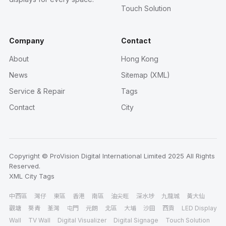
Touch Solution
Company
Contact
About
Hong Kong
News
Sitemap (XML)
Service & Repair
Tags
Contact
City
Copyright © ProVision Digital International Limited 2025 All Rights
Reserved.
XML
City
Tags
中西區
灣仔
東區
香港
南區
油尖旺
深水埗
九龍城
黃大仙
觀塘
葵青
荃灣
屯門
元朗
北區
大埔
沙田
西貢
LED Display
Wall
TV Wall
Digital Visualizer
Digital Signage
Touch Solution