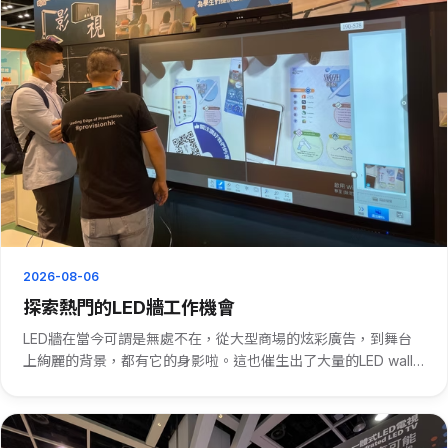
2026-08-06
探索熱門的LED牆工作機會
LED牆在當今可謂是無處不在，從大型商場的炫彩廣告，到舞台
上絢麗的背景，都有它的身影啦。這也催生出了大量的LED wall
jobs。 先說LED牆安裝工作。安裝師傅得懂技術，要把一塊塊
LED模組精準拼接。這不僅需要熟悉各種安裝工具，還得有···