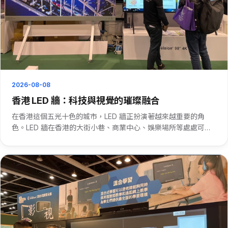
2026-08-08
香港 LED 牆：科技與視覺的璀璨融合
在香港這個五光十色的城市，LED 牆正扮演著越來越重要的角
色。LED 牆在香港的大街小巷、商業中心、娛樂場所等處處可
見。 在香港的繁華鬧市，LED 牆是吸引眼球的法寶。它以高亮
度、高對比度和豐富的色彩，將各種廣告、信息生動地呈現出
來。比如在···