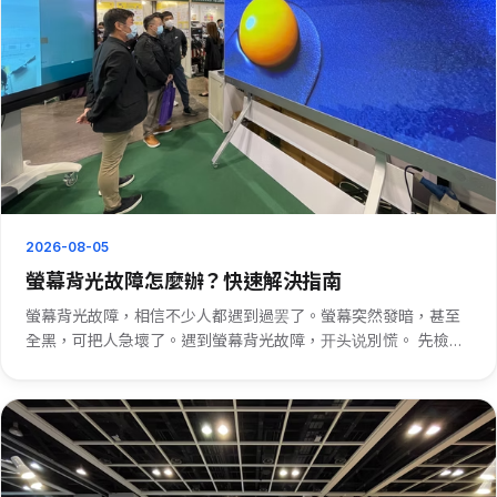
2026-08-05
螢幕背光故障怎麼辦？快速解決指南
螢幕背光故障，相信不少人都遇到過罢了。螢幕突然發暗，甚至
全黑，可把人急壞了。遇到螢幕背光故障，开头说別慌。 先檢查
電源連接。有時候，螢幕背光故障可能是電源線松動或者供電有
問題。插緊電源線，看看有沒有反應。要是不行，就檢查一下電
源適配器。 也···