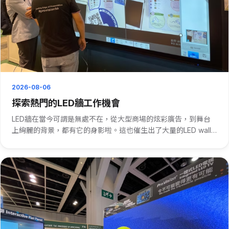
2026-08-06
探索熱門的LED牆工作機會
LED牆在當今可謂是無處不在，從大型商場的炫彩廣告，到舞台
上絢麗的背景，都有它的身影啦。這也催生出了大量的LED wall
jobs。 先說LED牆安裝工作。安裝師傅得懂技術，要把一塊塊
LED模組精準拼接。這不僅需要熟悉各種安裝工具，還得有···