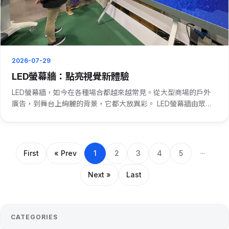
2026-07-29
LED螢幕牆：點亮視覺新體驗
LED螢幕牆，如今在各種場合都越來越常見。從大型商場的戶外
廣告，到舞台上絢麗的背景，它都大放異彩。 LED螢幕牆由眾多
LED燈組成。這些燈能發出鮮豔的色彩，呈現出高清晰度的畫
面。在商業展示中，LED螢幕牆可以播放精美的產品宣傳片，瞬
間抓住路···
First
« Prev
1
2
3
4
5
···
Next »
Last
CATEGORIES