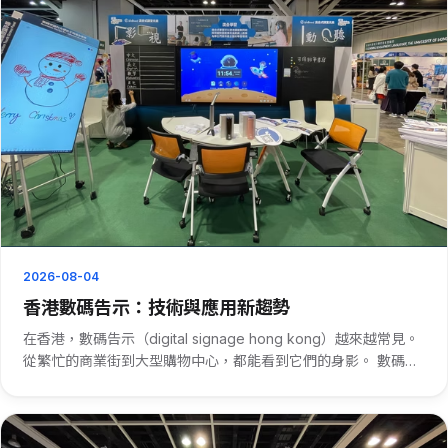
2026-08-04
香港數碼告示：技術與應用新趨勢
在香港，數碼告示（digital signage hong kong）越來越常見。
從繁忙的商業街到大型購物中心，都能看到它們的身影。 數碼告
示在香港的普及，得益於其強大的功能。它能即時更新資訊，比
如商場的優惠活動、航班的起降信息等。商家利用···