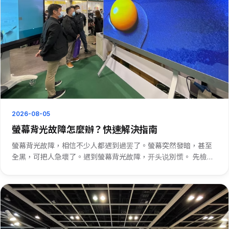
2026-08-05
螢幕背光故障怎麼辦？快速解決指南
螢幕背光故障，相信不少人都遇到過罢了。螢幕突然發暗，甚至
全黑，可把人急壞了。遇到螢幕背光故障，开头说別慌。 先檢查
電源連接。有時候，螢幕背光故障可能是電源線松動或者供電有
問題。插緊電源線，看看有沒有反應。要是不行，就檢查一下電
源適配器。 也···