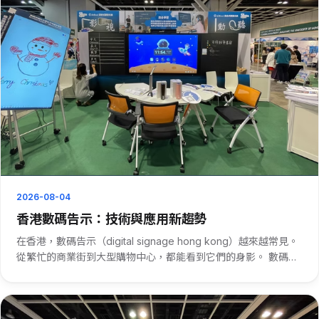
2026-08-04
香港數碼告示：技術與應用新趨勢
在香港，數碼告示（digital signage hong kong）越來越常見。
從繁忙的商業街到大型購物中心，都能看到它們的身影。 數碼告
示在香港的普及，得益於其強大的功能。它能即時更新資訊，比
如商場的優惠活動、航班的起降信息等。商家利用···