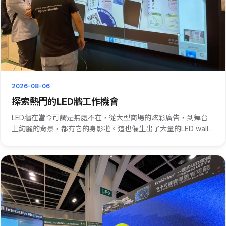
2026-08-06
探索熱門的LED牆工作機會
LED牆在當今可謂是無處不在，從大型商場的炫彩廣告，到舞台
上絢麗的背景，都有它的身影啦。這也催生出了大量的LED wall
jobs。 先說LED牆安裝工作。安裝師傅得懂技術，要把一塊塊
LED模組精準拼接。這不僅需要熟悉各種安裝工具，還得有···