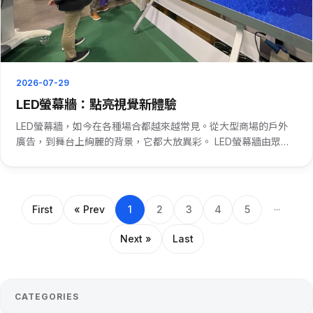
2026-07-29
LED螢幕牆：點亮視覺新體驗
LED螢幕牆，如今在各種場合都越來越常見。從大型商場的戶外
廣告，到舞台上絢麗的背景，它都大放異彩。 LED螢幕牆由眾多
LED燈組成。這些燈能發出鮮豔的色彩，呈現出高清晰度的畫
面。在商業展示中，LED螢幕牆可以播放精美的產品宣傳片，瞬
間抓住路···
First
« Prev
1
2
3
4
5
···
Next »
Last
CATEGORIES