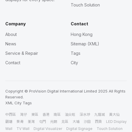
Touch Solution
Company
Contact
About
Hong Kong
News
Sitemap (XML)
Service & Repair
Tags
Contact
City
Copyright © ProVision Digital International Limited 2025 All Rights
Reserved.
XML
City
Tags
中西區
灣仔
東區
香港
南區
油尖旺
深水埗
九龍城
黃大仙
觀塘
葵青
荃灣
屯門
元朗
北區
大埔
沙田
西貢
LED Display
Wall
TV Wall
Digital Visualizer
Digital Signage
Touch Solution