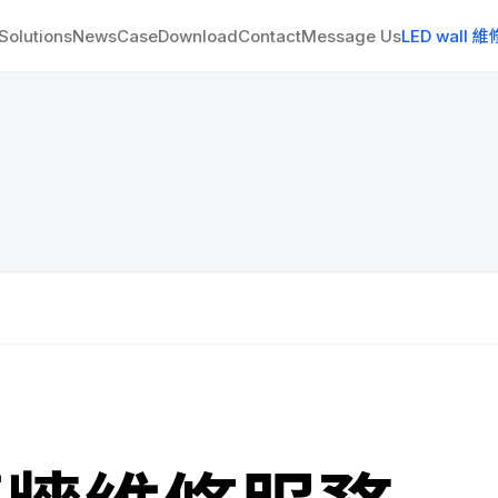
Solutions
News
Case
Download
Contact
Message Us
LED wall 