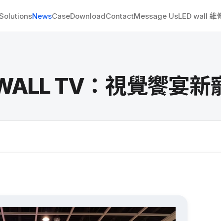
Solutions
News
Case
Download
Contact
Message Us
LED wall 
Y WALL TV：視覺饗宴新