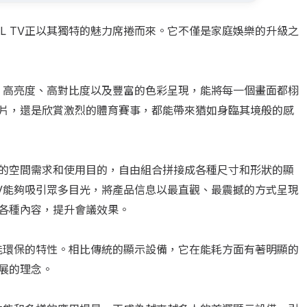
WALL TV正以其獨特的魅力席捲而來。它不僅是家庭娛樂的升級之
畫質表現。高亮度、高對比度以及豐富的色彩呈現，能將每一個畫面都栩
片，還是欣賞激烈的體育賽事，都能帶來猶如身臨其境般的感
的空間需求和使用目的，自由組合拼接成各種尺寸和形狀的顯
LL TV能夠吸引眾多目光，將產品信息以最直觀、最震撼的方式呈現
各種內容，提升會議效果。
還具備節能環保的特性。相比傳統的顯示設備，它在能耗方面有著明顯的
展的理念。