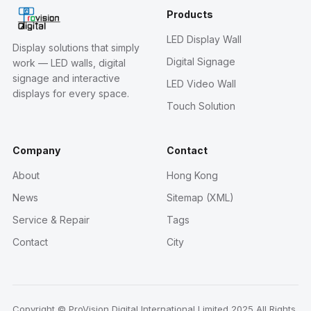
Products
LED Display Wall
Display solutions that simply
Digital Signage
work — LED walls, digital
signage and interactive
LED Video Wall
displays for every space.
Touch Solution
Company
Contact
About
Hong Kong
News
Sitemap (XML)
Service & Repair
Tags
Contact
City
Copyright © ProVision Digital International Limited 2025 All Rights