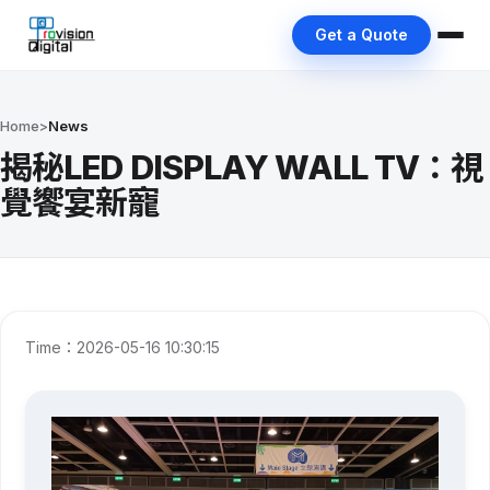
Get a Quote
Home
>
News
揭秘LED DISPLAY WALL TV：視
覺饗宴新寵
Time：2026-05-16 10:30:15