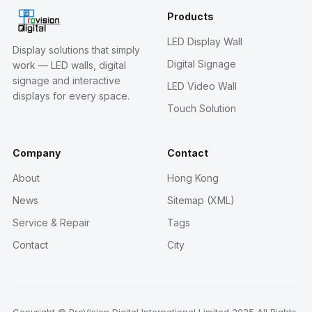
Products
LED Display Wall
Display solutions that simply
Digital Signage
work — LED walls, digital
signage and interactive
LED Video Wall
displays for every space.
Touch Solution
Company
Contact
About
Hong Kong
News
Sitemap (XML)
Service & Repair
Tags
Contact
City
Copyright © ProVision Digital International Limited 2025 All Rights