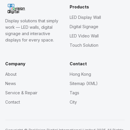
Products
LED Display Wall
Display solutions that simply
Digital Signage
work — LED walls, digital
signage and interactive
LED Video Wall
displays for every space.
Touch Solution
Company
Contact
About
Hong Kong
News
Sitemap (XML)
Service & Repair
Tags
Contact
City
Copyright © ProVision Digital International Limited 2025 All Rights