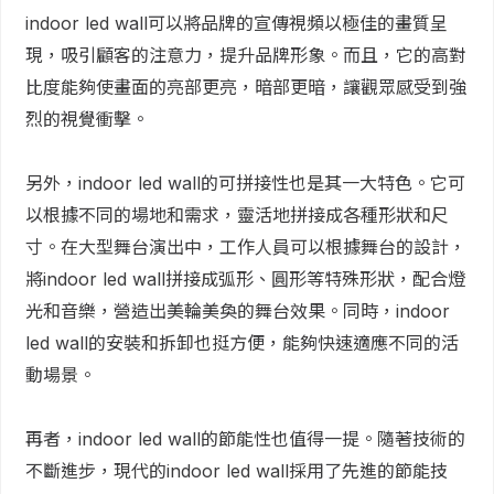
indoor led wall可以將品牌的宣傳視頻以極佳的畫質呈
現，吸引顧客的注意力，提升品牌形象。而且，它的高對
比度能夠使畫面的亮部更亮，暗部更暗，讓觀眾感受到強
烈的視覺衝擊。
另外，indoor led wall的可拼接性也是其一大特色。它可
以根據不同的場地和需求，靈活地拼接成各種形狀和尺
寸。在大型舞台演出中，工作人員可以根據舞台的設計，
將indoor led wall拼接成弧形、圓形等特殊形狀，配合燈
光和音樂，營造出美輪美奐的舞台效果。同時，indoor
led wall的安裝和拆卸也挺方便，能夠快速適應不同的活
動場景。
再者，indoor led wall的節能性也值得一提。隨著技術的
不斷進步，現代的indoor led wall採用了先進的節能技