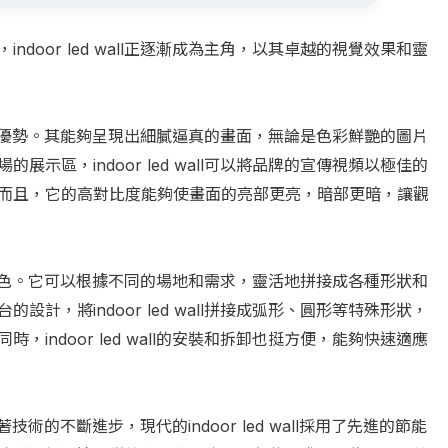
door led wall正逐漸成為主角，以其卓越的視覺效果和靈
比度的顯著優勢。其能夠呈現出細膩逼真的畫面，無論是色彩鮮艷的圖片
示區，indoor led wall可以將品牌的宣傳視頻以極佳的
而且，它的高對比度能夠使畫面的亮部更亮，暗部更暗，讓觀
是其一大特色。它可以根據不同的場地和需求，靈活地拼接成各種形狀和
計，將indoor led wall拼接成弧形、圓形等特殊形狀，
indoor led wall的安裝和拆卸也挺方便，能夠快速適應
隨著技術的不斷進步，現代的indoor led wall採用了先進的節能