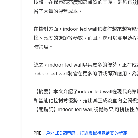
技術，在保證高亮度和高畫質的同時，能夠有效
省了大量的運營成本。
在控制方面，indoor led wall也變得
換、亮度的調節等參數。而且，還可以實現遠程控制，
時管理。
總之，indoor led wall以其眾多的優
indoor led wall將會在更多的領域得到應
【摘要】本文介紹了indoor led wall
和智能化控制等優勢，指出其正成為室內空間視
【關鍵詞】indoor led wall;視覺效果;可拼接性
PRE：
戶外LED顯示屏：打造震撼視覺盛宴的新寵