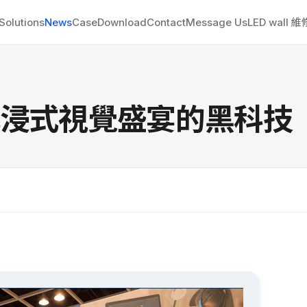
Solutions
News
Case
Download
Contact
Message Us
LED wall 
沉浸式視覺盛宴的黑科技