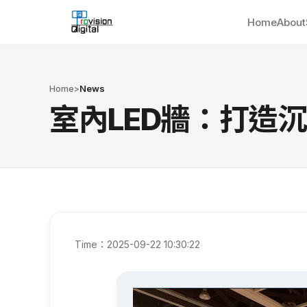
Home
About
Home
>
News
室內LED牆：打造
Time：2025-09-22 10:30:22