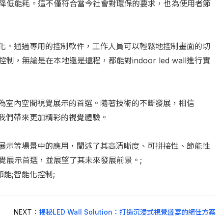
降低能耗。這不僅符合當今社會對環保的要求，也為使用者節
越來越智能化。通過專用的控制軟件，工作人員可以輕鬆地控制畫面的切
無論是在本地還是遠程，都能對indoor led wall進行實
勢，正在成為室內空間視覺展示的首選。隨著技術的不斷發展，相信
用，為我們帶來更加精彩的視覺體驗。
在現代商業展示等場景中的應用，闡述了其高清晰度、可拼接性、節能性
覺展示首選，並展望了其未來發展前景。;
;節能;智能化控制;
NEXT：
揭秘LED Wall Solution：打造沉浸式視覺盛宴的絕佳方案