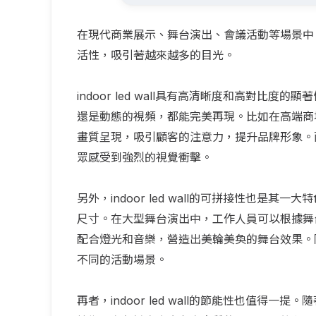
在現代商業展示、舞台演出、會議活動等場景中，in
活性，吸引著越來越多的目光。
indoor led wall具有高清晰度和高對
還是動態的視頻，都能完美再現。比如在高端商場的展
畫質呈現，吸引顧客的注意力，提升品牌形象。
眾感受到強烈的視覺衝擊。
另外，indoor led wall的可拼接性也
尺寸。在大型舞台演出中，工作人員可以根據舞台的設
配合燈光和音樂，營造出美輪美奐的舞台效果。同時，
不同的活動場景。
再者，indoor led wall的節能性也值得一提。