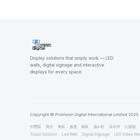
Display solutions that simply work — LED
walls, digital signage and interactive
displays for every space.
Copyright © ProVision Digital International Limited 2025 
中西區
灣仔
東區
香港
南區
油尖旺
深水埗
九龍城
Touch Solution
Led Wall
Digital Signage
LED Video Wal