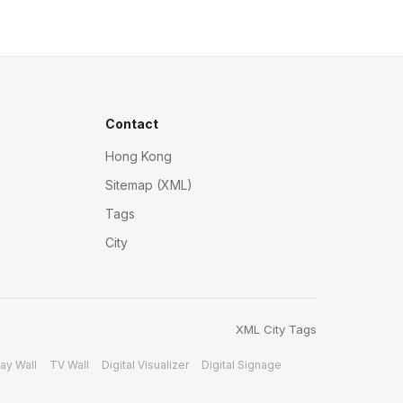
Contact
Hong Kong
Sitemap (XML)
Tags
City
XML
City
Tags
ay Wall
TV Wall
Digital Visualizer
Digital Signage