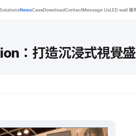
Solutions
News
Case
Download
Contact
Message Us
LED wall 
Solution：打造沉浸式