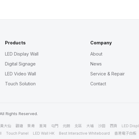
Products
Company
LED Display Wall
About
Digital Signage
News
LED Video Wall
Service & Repair
Touch Solution
Contact
All Rights Reserved.
黃大仙
觀塘
葵青
荃灣
屯門
元朗
北區
大埔
沙田
西貢
LED Displ
l
Touch Panel
LED Wall HK
Best Interactive Whiteboard
香港電子白板