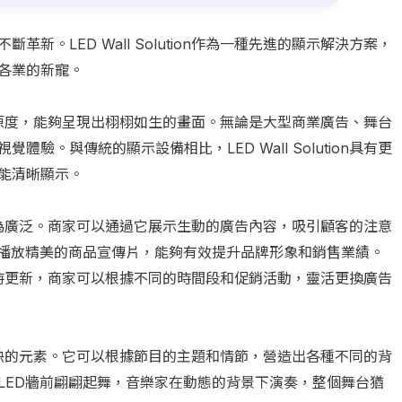
新。LED Wall Solution作為一種先進的顯示解決方案，
各業的新寵。
度和色彩還原度，能夠呈現出栩栩如生的畫面。無論是大型商業廣告、舞台
驗。與傳統的顯示設備相比，LED Wall Solution具有更
能清晰顯示。
n的應用尤為廣泛。商家可以通過它展示生動的廣告內容，吸引顧客的注意
，播放精美的商品宣傳片，能夠有效提升品牌形象和銷售業績。
程控制和實時更新，商家可以根據不同的時間段和促銷活動，靈活更換廣告
更是不可或缺的元素。它可以根據節目的主題和情節，營造出各種不同的背
LED牆前翩翩起舞，音樂家在動態的背景下演奏，整個舞台猶