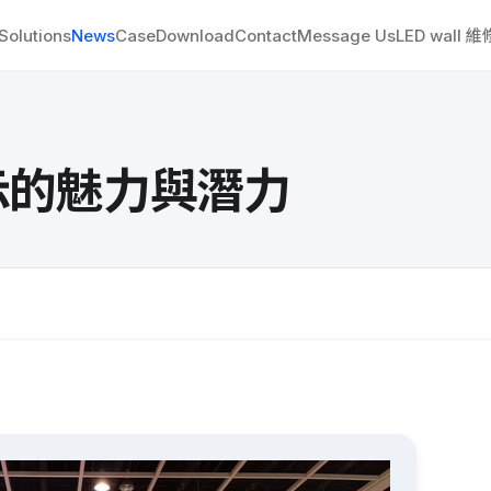
Solutions
News
Case
Download
Contact
Message Us
LED wall 
顯示的魅力與潛力