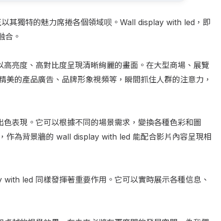
d正以其獨特的魅力席捲各個領域呗。Wall display with led，即
美融合。
h led 能以高亮度、高對比度呈現清晰絢麗的畫面。在大型商場、展覽
精美的產品廣告、品牌形象視頻等，瞬間抓住人群的注意力，
led 也有著出色表現。它可以根據不同的場景需求，變換各種色彩和圖
牆的 wall display with led 能配合影片內容呈現相
ay with led 同樣發揮著重要作用。它可以實時展示各種信息、