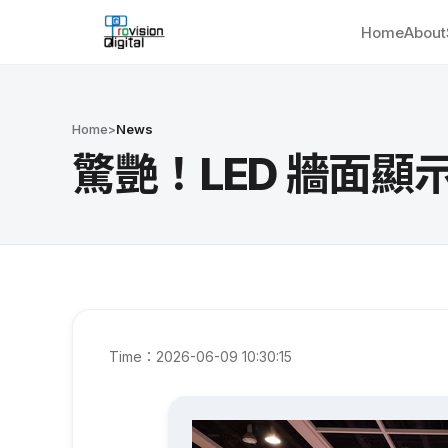
Home
About
Home
>
News
驚艷！LED 牆面
Time：2026-06-09 10:30:15